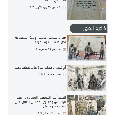
الحسيني المطهر
الخميس ٢٠ ربيع الأول ١٤٤٥
ذاكرة الصور
مجزرة سبايكر.. جريمة الإبادة الموصوفة
بحقّ طلاب القوة الجوية
الخميس ٢١ صفر ١٤٤٨
أم قصي.. حكاية نجاة على ضفاف دجلة
الأحد ١٠ صفر ١٤٤٨
السيد أنس الحسيني السماوي... سند
لوجستي ومعنوي لمقاتلي العراق على
جبهات دحر داعش
السبت ٠٢ صفر ١٤٤٨