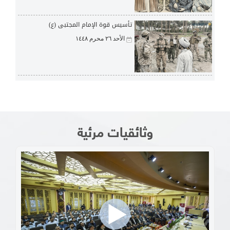
تأسيس قوة الإمام المجتبى (ع)
الأحد ٢٦ محرم ١٤٤٨
وثائقيات مرئية