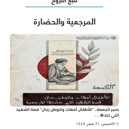
المرجعية والحضارة
منبر الجمعة.. "للأطفال أمهات وللوطن رجال" قصة الشهيد
التي خلد�. . .
الخميس ٢١ صفر ١٤٤٨