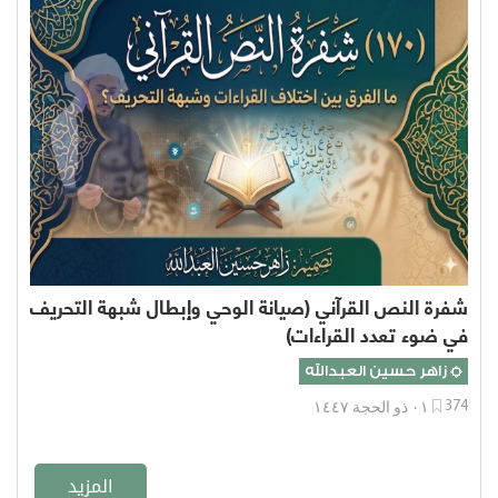
شفرة النص القرآني (صيانة الوحي وإبطال شبهة التحريف
في ضوء تعدد القراءات)
زاهر حسين العبدالله
374
٠١ ذو الحجة ١٤٤٧
المزيد