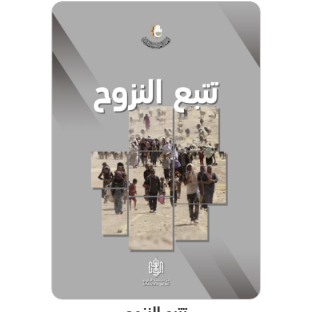
تتبع النزوح