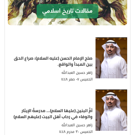
مقالات تاريخ اسلامي
صلح الإمام الحسن (عليه السلام): صراع الحق
بين المبدأ والواقع.
زاهر حسين العبدالله
الخميس ٠٧ صفر ١٤٤٨
أمُّ البنين (عليها السلام)... مدرسةُ الإيثار
والوفاء في رحاب أهل البيت (عليهم السلام)
زاهر حسين العبدالله
الخميس ٣٠ محرم ١٤٤٨